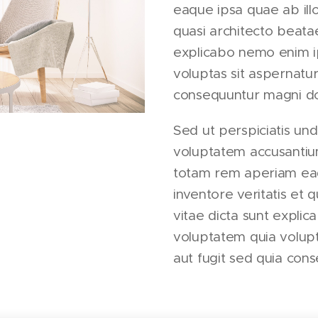
eaque ipsa quae ab illo
quasi architecto beatae
explicabo nemo enim 
voluptas sit aspernatur
consequuntur magni do
Sed ut perspiciatis und
voluptatem accusanti
totam rem aperiam eaq
inventore veritatis et 
vitae dicta sunt expl
voluptatem quia volupt
aut fugit sed quia con