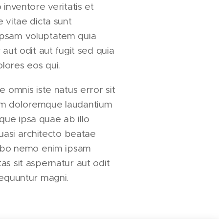
 inventore veritatis et
 vitae dicta sunt
ipsam voluptatem quia
 aut odit aut fugit sed quia
lores eos qui.
e omnis iste natus error sit
um doloremque laudantium
ue ipsa quae ab illo
quasi architecto beatae
icabo nemo enim ipsam
as sit aspernatur aut odit
sequuntur magni.