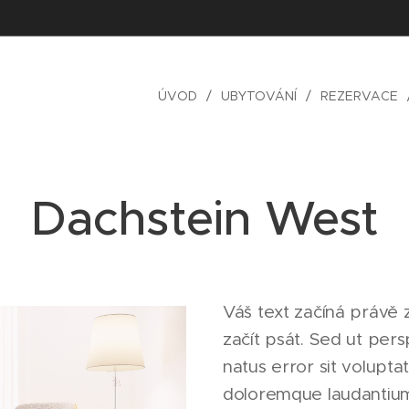
ÚVOD
UBYTOVÁNÍ
REZERVACE
Dachstein West
Váš text začíná právě 
začít psát. Sed ut pers
natus error sit volupt
doloremque laudantiu