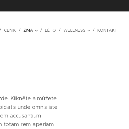
CENÍK
ZIMA
LÉTO
WELLNESS
KONTAKT
zde. Klikněte a můžete
piciatis unde omnis iste
atem accusantium
m totam rem aperiam